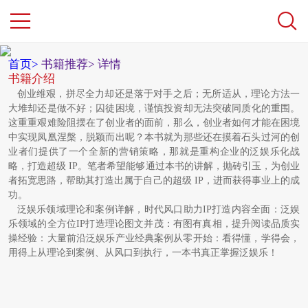
首页>
书籍推荐>
详情
书籍介绍
创业维艰，拼尽全力却还是落于对手之后；无所适从，理论方法一
大
堆却还是做不好；囚徒困境，谨慎投资却无法突破同质化的重围。
这重重艰
难险阻摆在了创业者的面前，那么，创业者如何才能在困境
中实现凤凰涅槃，
脱颖而出呢？本书就为那些还在摸着石头过河的创
业者们提供了一个全新的
营销策略，那就是重构企业的泛娱乐化战
略，打造超级 IP。
笔者希望能够通过本书的讲解，抛砖引玉，为创业
者拓宽思路，帮助
其打造出属于自己的超级 IP，进而获得事业上的成
功。
泛娱乐领域理论和案例详解，时代风口助力IP打造内容全面：泛娱
乐领域的全方位IP打造理论图文并茂：有图有真相，提升阅读品质实
操经验：大量前沿泛娱乐产业经典案例从零开始：看得懂，学得会，
用得上从理论到案例、从风口到执行，一本书真正掌握泛娱乐！